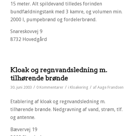
15 meter. Alt spildevand tilledes forinden
bundfældningstank med 3 kamre, og volumen min.
2000 l, pumpebrønd og fordelerbrønd.
Snareskovvej 9
8732 Hovedgård
Kloak og regnvandsledning m.
tilhørende brønde
/
/
/
30. juni 2003
0 Kommentarer
i
Kloakering
af
Aage Frandsen
Etablering af kloak og regnvandsledning m.
tilhørende brønde. Nedgravning af vand, strøm, tlf.
og antenne.
Bævervej 19