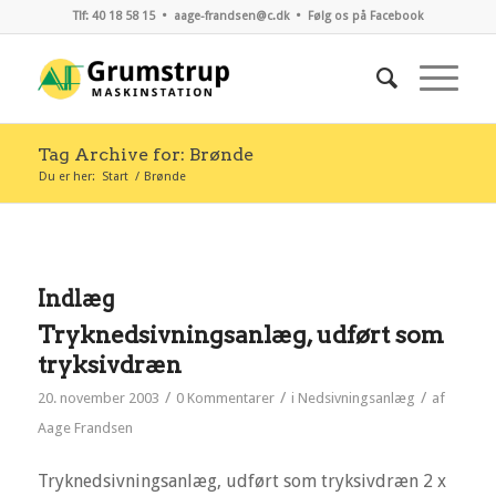
Tlf: 40 18 58 15 •
aage-frandsen@c.dk
•
Følg os på Facebook
Tag Archive for: Brønde
Du er her:
Start
/
Brønde
Indlæg
Tryknedsivningsanlæg, udført som
tryksivdræn
/
/
/
20. november 2003
0 Kommentarer
i
Nedsivningsanlæg
af
Aage Frandsen
Tryknedsivningsanlæg, udført som tryksivdræn 2 x