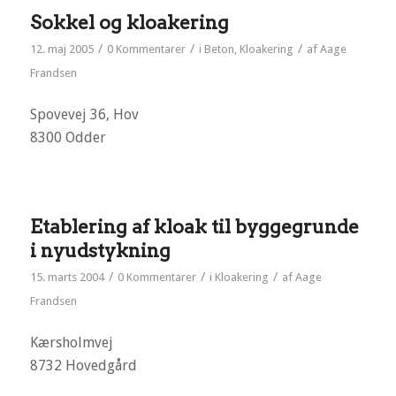
Sokkel og kloakering
/
/
/
12. maj 2005
0 Kommentarer
i
Beton
,
Kloakering
af
Aage
Frandsen
Spovevej 36, Hov
8300 Odder
Etablering af kloak til byggegrunde
i nyudstykning
/
/
/
15. marts 2004
0 Kommentarer
i
Kloakering
af
Aage
Frandsen
Kærsholmvej
8732 Hovedgård