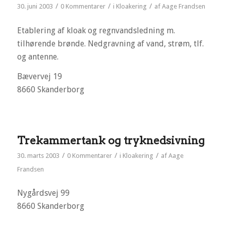
/
/
/
30. juni 2003
0 Kommentarer
i
Kloakering
af
Aage Frandsen
Etablering af kloak og regnvandsledning m.
tilhørende brønde. Nedgravning af vand, strøm, tlf.
og antenne.
Bævervej 19
8660 Skanderborg
Trekammertank og tryknedsivning
/
/
/
30. marts 2003
0 Kommentarer
i
Kloakering
af
Aage
Frandsen
Nygårdsvej 99
8660 Skanderborg