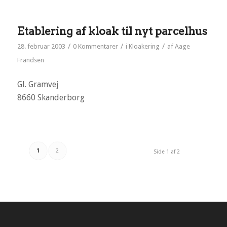
Etablering af kloak til nyt parcelhus
/
/
/
28. februar 2003
0 Kommentarer
i
Kloakering
af
Aage
Frandsen
Gl. Gramvej
8660 Skanderborg
1
2
Side 1 af 2