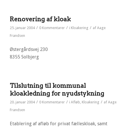
Renovering af kloak
/
/
/
25. januar 2004
0 Kommentarer
i
Kloakering
af
Aage
Frandsen
Østergårdsvej 230
8355 Solbjerg
Tilslutning til kommunal
kloakledning for nyudstykning
/
/
/
20. januar 2004
0 Kommentarer
i
Afløb
,
Kloakering
af
Aage
Frandsen
Etablering af afløb for privat fælleskloak, samt