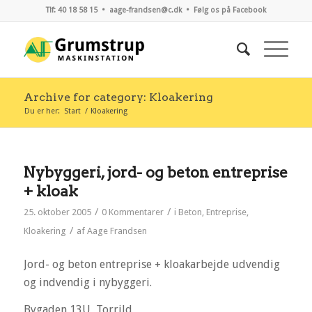
Tlf: 40 18 58 15 •
aage-frandsen@c.dk
•
Følg os på Facebook
Archive for category: Kloakering
Du er her:
Start
/
Kloakering
Nybyggeri, jord- og beton entreprise
+ kloak
/
/
25. oktober 2005
0 Kommentarer
i
Beton
,
Entreprise
,
/
Kloakering
af
Aage Frandsen
Jord- og beton entreprise + kloakarbejde udvendig
og indvendig i nybyggeri.
Bygaden 13U, Torrild