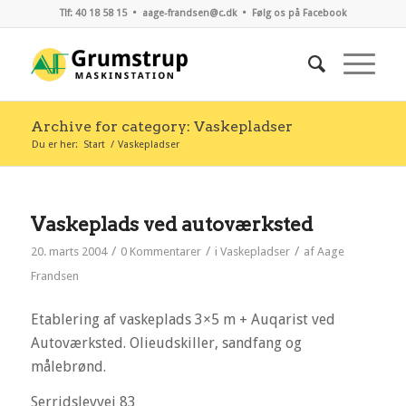
Tlf: 40 18 58 15 •
aage-frandsen@c.dk
•
Følg os på Facebook
Archive for category: Vaskepladser
Du er her:
Start
/
Vaskepladser
Vaskeplads ved autoværksted
/
/
/
20. marts 2004
0 Kommentarer
i
Vaskepladser
af
Aage
Frandsen
Etablering af vaskeplads 3×5 m + Auqarist ved
Autoværksted. Olieudskiller, sandfang og
målebrønd.
Serridslevvej 83