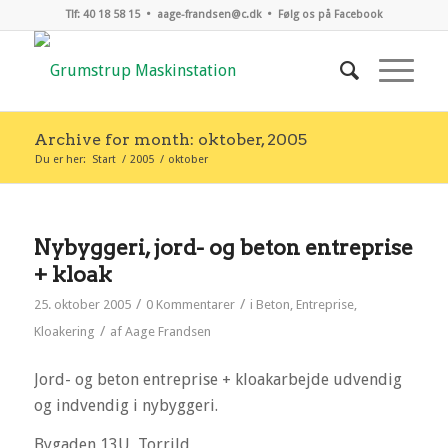
Tlf: 40 18 58 15 •
aage-frandsen@c.dk
•
Følg os på Facebook
Archive for month: oktober, 2005
Du er her:
Start
/
2005
/
oktober
Nybyggeri, jord- og beton entreprise
+ kloak
/
/
25. oktober 2005
0 Kommentarer
i
Beton
,
Entreprise
,
/
Kloakering
af
Aage Frandsen
Jord- og beton entreprise + kloakarbejde udvendig
og indvendig i nybyggeri.
Bygaden 13U, Torrild