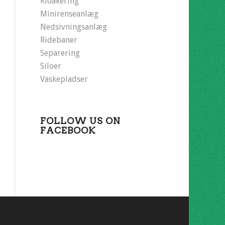
Kloakering
Minirenseanlæg
Nedsivningsanlæg
Ridebaner
Separering
Siloer
Vaskepladser
FOLLOW US ON
FACEBOOK