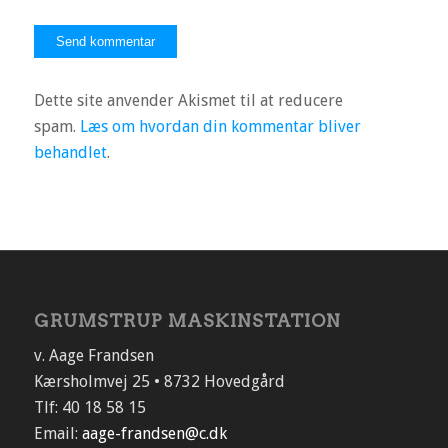
Dette site anvender Akismet til at reducere
spam.
Læs om hvordan din kommentar bliver
behandlet
.
GRUMSTRUP MASKINSTATION
v. Aage Frandsen
Kærsholmvej 25 • 8732 Hovedgård
Tlf: 40 18 58 15
Email:
aage-frandsen@c.dk