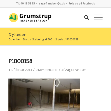
Tlf: 40 18 58 15 •
aage-frandsen@c.dk
•
Følg os på Facebook
Nyheder
Du er her:
Start
/
Støbning af 500 m2 gulv
/
P1000158
P1000158
/
/
11. februar 2014
0 Kommentarer
af
Aage Frandsen