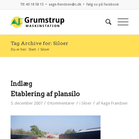
Tlf: 40 18 58 15 •
aage-frandsen@c.dk
•
Følg os på Facebook
Tag Archive for: Siloer
Du er her:
Start
/
Siloer
Indlæg
Etablering af plansilo
/
/
/
5. december 2007
0 Kommentarer
i
Siloer
af
Aage Frandsen