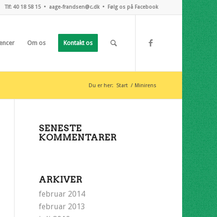
Tlf: 40 18 58 15 •
aage-frandsen@c.dk
•
Følg os på Facebook
encer
Om os
Kontakt os
Du er her:
Start
/
Minirens
SENESTE
KOMMENTARER
ARKIVER
februar 2014
februar 2013