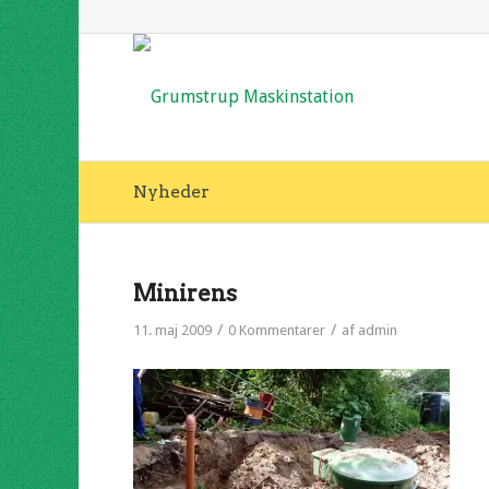
Nyheder
Minirens
/
/
11. maj 2009
0 Kommentarer
af
admin