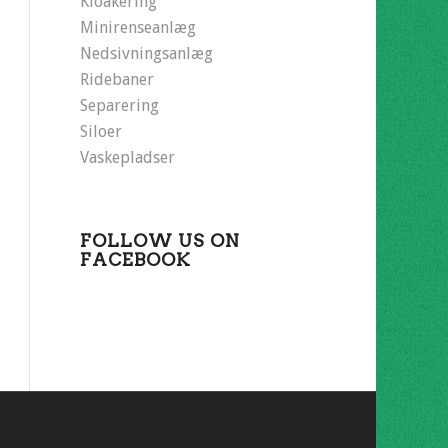
Kloakering
Minirenseanlæg
Nedsivningsanlæg
Ridebaner
Separering
Siloer
Vaskepladser
FOLLOW US ON
FACEBOOK